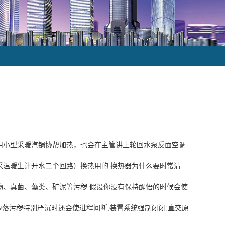
用小型采暖汽锅协帮加热，也会在主管讲上轮回水泵反面空调
采温暖生计开水二个回路）换热用的 换热器为什么要时常清
物、真菌、藻类、矿泥等污秽.假设你没有保持醒悟的时候会使
堕落污秽特别严沉时还会使进程间断,装置系统强制闭闭,直交原