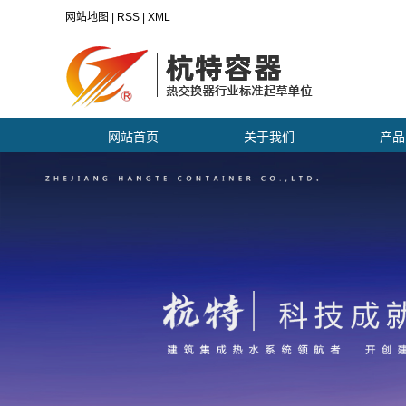
网站地图
|
RSS
|
XML
网站首页
关于我们
产品
公司简介
热交
荣誉资质
换热
生产工艺
热水
选择杭特
非标压
杭特在发展