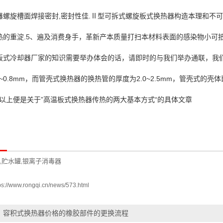
器螺旋槽面焊接密封,密封性佳.Ⅱ型可拆式螺旋板式换热器构造本理和不可
热的重淀.5、遍及消费身手，革新产本质量打扫本材料表面的感染物小可
板式冷却器厂家的知识需要举办体会的话，请即时的与我们举办通联，我们
4~0.8mm，而管壳式换热器的换热管的厚度为2.0~2.5mm，管壳式
。以上便是关于”高温板式换热器传热的两大基本方式“的具体文章
贮水罐
银离子消毒器
,
,
ps://www.rongqi.cn/news/573.html
：
容积式换热器价格的橡胶部件的更换流程