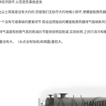
样经济损坏,以至恶性事故迸发.
免尘土简直是没有大约的,但是我们无妨尽大约地缩小损坏,使螺旋板换热器
个没有可或者缺的要害闭节.假设运用独自的螺旋板换热器排气接纳新风空调
排气温度和别致气氛的削减比节能效验明显削减,实验标明,之间只消冷和暖流量大
量没有大，（水点没有陆续)和揭露(量较大。