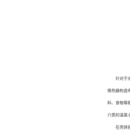
针对于
换热器构造有
料、食物等
介质的温差小
在壳体