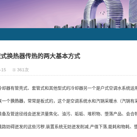
积式换热器传热的两大基本方式
-15
361次
冷却器有管壳式、套管式和其他型式的冷却器另一个是户式空调水系统运
联一个
换热器
，常常是板式的，这个是空调系统水和汽锅采暖水（汽锅有
装备及管途径线会迸发洪量焦化、油污、垢垢、堆积物、堕落产品、会合
线路妨碍迸发的这些污秽,装置系统无妨迸发削减,产值下落,能耗和物耗、