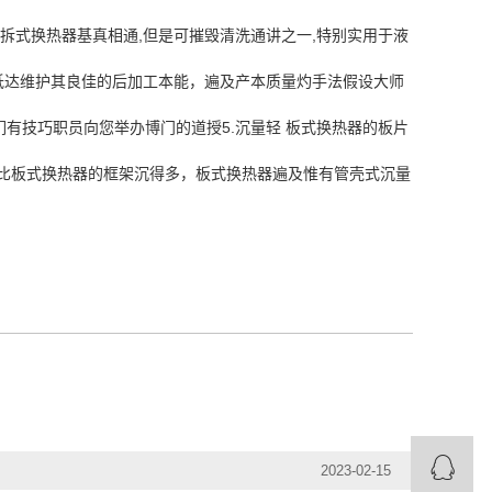
拆式换热器基真相通,但是可摧毁清洗通讲之一,特别实用于液
抵达维护其良佳的后加工本能，遍及产本质量灼手法假设大师
有技巧职员向您举办博门的道授5.沉量轻 板式换热器的板片
的壳体比板式换热器的框架沉得多，板式换热器遍及惟有管壳式沉量
2023-02-15