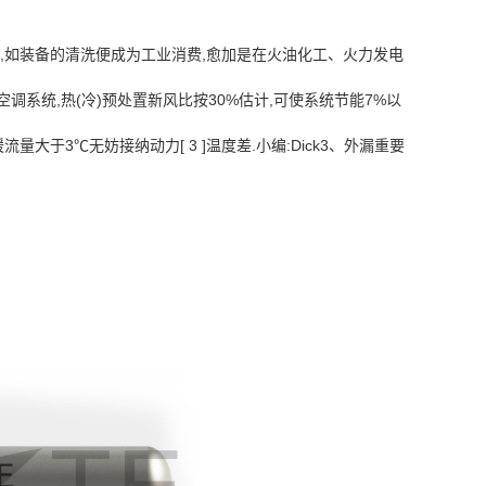
,如装备的清洗便成为工业消费,愈加是在火油化工、火力发电
系统,热(冷)预处置新风比按30%估计,可使系统节能7%以
于3℃无妨接纳动力[ 3 ]温度差.小编:Dick3、外漏重要