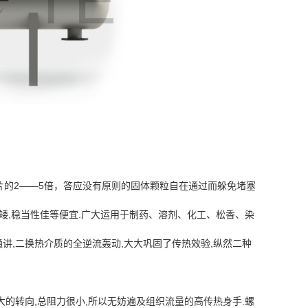
的2——5倍，答应没有原则的固体颗粒自在通过而躲免堵塞
钱矮,稳当性佳等便宜.广大运用于制药、溶剂、化工、松香、染
讲,二换热介质的全逆流轰动,大大巩固了传热效验,纵然二种
大的转向,总阻力很小,所以无妨遍及组织流量的高传热身手.螺