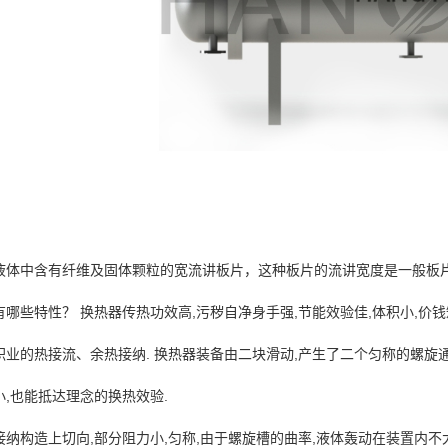
液体中含有纤维及固体颗粒的宽流讲板片，这种板片的流讲宽度是一般板片
哪些特性？ 换热器传热功效高,污秽自净身手强,节能效验佳,体积小,价
职业的热接流、余热接纳. 换热器装备由二块滑动,产生了二个匀称的螺旋通
,也能抵达理念的换热效验.
接纳构造上切向,部分阻力小,匀称,由于螺旋槽的曲率,液体轰动在装置内不