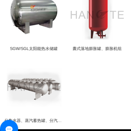
SGW/SGL太阳能热水储罐
囊式落地膨胀罐、膨胀机组
分集水器、蒸汽蓄热罐、分汽缸、排污扩容器、缓冲罐、油罐、油箱