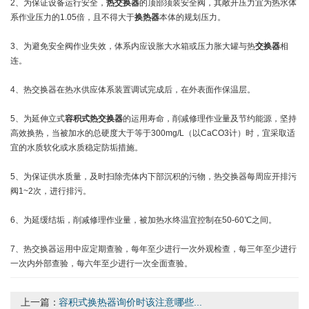
2、为保证设备运行安全，
热交换器
的顶部须装安全阀，其敞开压力宜为热水体
系作业压力的1.05倍，且不得大于
换热器
本体的规划压力。
3、为避免安全阀作业失效，体系内应设胀大水箱或压力胀大罐与热
交换器
相
连。
4、热交换器在热水供应体系装置调试完成后，在外表面作保温层。
5、为延伸立式
容积式热交换器
的运用寿命，削减修理作业量及节约能源，坚持
高效换热，当被加水的总硬度大于等于300mg/L（以CaCO3计）时，宜采取适
宜的水质软化或水质稳定防垢措施。
5、为保证供水质量，及时扫除壳体内下部沉积的污物，热交换器每周应开排污
阀1~2次，进行排污。
6、为延缓结垢，削减修理作业量，被加热水终温宜控制在50-60℃之间。
7、热交换器运用中应定期查验，每年至少进行一次外观检查，每三年至少进行
一次内外部查验，每六年至少进行一次全面查验。
上一篇：
容积式换热器询价时该注意哪些...